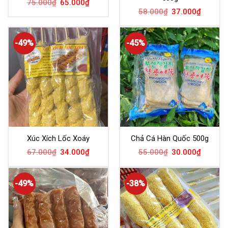
75.000
₫
65.000
₫
58.000
₫
37.000
₫
-49%
-45%
Xúc Xích Lốc Xoáy
Chả Cá Hàn Quốc 500g
67.000
₫
34.000
₫
55.000
₫
30.000
₫
-49%
-38%