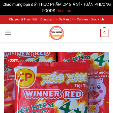
Chào mừng bạn đến THỰC PHẨM CP GIÁ SỈ - TUẤN PHƯƠNG
FOODS
Dismiss
Skip
Chuyên Sỉ Thực Phẩm Đông Lạnh – Gà Rán CP – Cá Viên – Xúc Xích
to
content
0
-28%