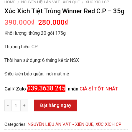
HOME
NGUYÊN LIỆU ĂN VĂT - XIÊN QUE
XÚC XÍCH CP
/
/
Xúc Xích Tiệt Trùng Winner Red C.P – 35g
390.000
280.000
₫
₫
Khối lượng:
thùng 20 gói 175g
Thương hiệu: CP
Thời hạn sử dụng:
6 tháng kể từ NSX
Điều kiện bảo quản:
nơi mát mẻ
039.3638.245
Call/ Zalo
nhận
GIÁ SỈ TỐT NHẤT
Quantity
Đặt hàng ngay
Categories:
NGUYÊN LIỆU ĂN VĂT - XIÊN QUE
,
XÚC XÍCH CP