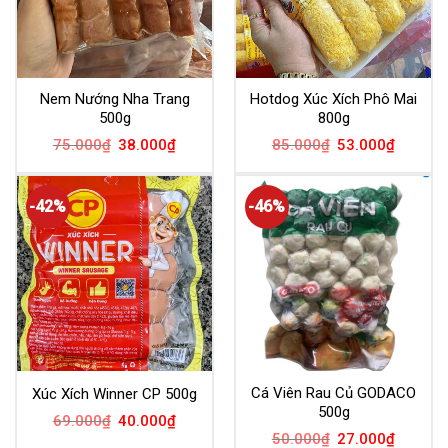
Nem Nướng Nha Trang
Hotdog Xúc Xích Phô Mai
500g
800g
75.000
₫
38.000
₫
85.000
₫
53.000
₫
-42%
-46%
Cá Viên Rau Củ GODACO
Xúc Xích Winner CP 500g
500g
69.000
₫
40.000
₫
50.000
₫
27.000
₫