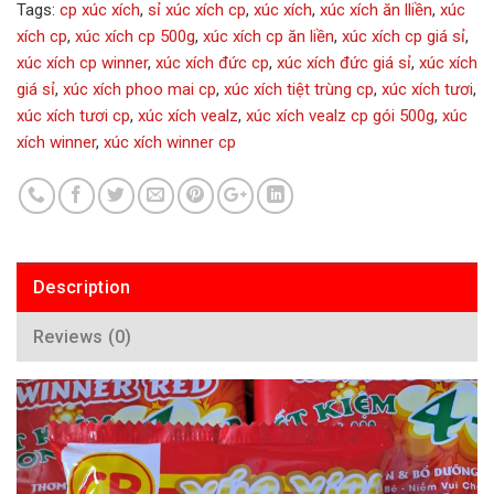
Tags:
cp xúc xích
,
sỉ xúc xích cp
,
xúc xích
,
xúc xích ăn lliền
,
xúc
xích cp
,
xúc xích cp 500g
,
xúc xích cp ăn liền
,
xúc xích cp giá sỉ
,
xúc xích cp winner
,
xúc xích đức cp
,
xúc xích đức giá sỉ
,
xúc xích
giá sỉ
,
xúc xích phoo mai cp
,
xúc xích tiệt trùng cp
,
xúc xích tươi
,
xúc xích tươi cp
,
xúc xích vealz
,
xúc xích vealz cp gói 500g
,
xúc
xích winner
,
xúc xích winner cp
Description
Reviews (0)