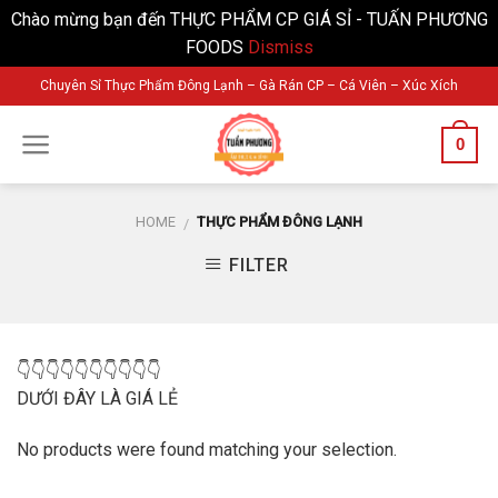
Chào mừng bạn đến THỰC PHẨM CP GIÁ SỈ - TUẤN PHƯƠNG
FOODS
Dismiss
Skip
Chuyên Sỉ Thực Phẩm Đông Lạnh – Gà Rán CP – Cá Viên – Xúc Xích
to
content
0
HOME
THỰC PHẨM ĐÔNG LẠNH
/
FILTER
👇👇👇👇👇👇👇👇👇👇
DƯỚI ĐÂY LÀ GIÁ LẺ
No products were found matching your selection.