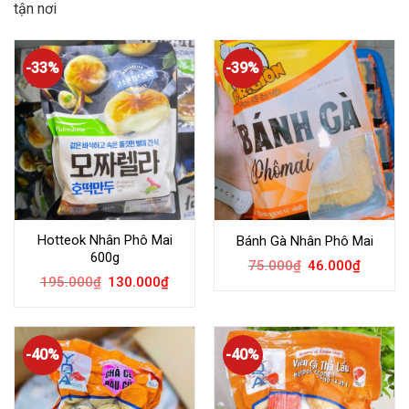
tận nơi
-33%
-39%
Hotteok Nhân Phô Mai
Bánh Gà Nhân Phô Mai
600g
75.000
₫
46.000
₫
195.000
₫
130.000
₫
-40%
-40%