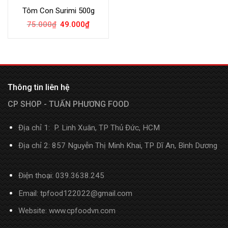
Tôm Con Surimi 500g
75.000
₫
49.000
₫
Thông tin liên hệ
CP SHOP - TUẤN PHƯƠNG FOOD
Địa chỉ 1: P. Linh Xuân, TP Thủ Đức, HCM
Địa chỉ 2: 857 Nguyễn Thị Minh Khai, TP Dĩ An, Bình Dương
Điện thoại:
039.3638.245
Email: tpfood122022@gmail.com
Website:
www.cpfoodvn.com