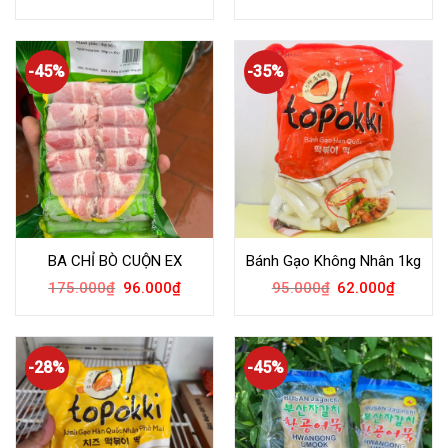
-45%
-35%
BA CHỈ BÒ CUỘN EX
Bánh Gạo Không Nhân 1kg
175.000
₫
96.000
₫
95.000
₫
62.000
₫
-28%
-45%