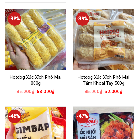
-38%
-39%
Hotdog Xúc Xích Phô Mai
Hotdog Xúc Xích Phô Mai
800g
Tẩm Khoai Tây 500g
85.000
₫
53.000
₫
85.000
₫
52.000
₫
-46%
-47%