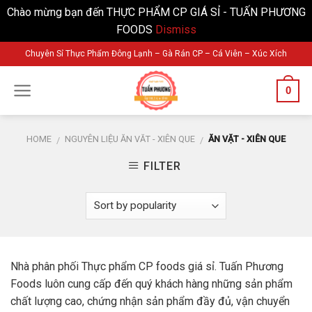
Chào mừng bạn đến THỰC PHẨM CP GIÁ SỈ - TUẤN PHƯƠNG
FOODS
Dismiss
Skip
Chuyên Sỉ Thực Phẩm Đông Lạnh – Gà Rán CP – Cá Viên – Xúc Xích
to
content
0
HOME
NGUYÊN LIỆU ĂN VĂT - XIÊN QUE
ĂN VẶT - XIÊN QUE
/
/
FILTER
Nhà phân phối Thực phẩm CP foods giá sỉ. Tuấn Phương
Foods luôn cung cấp đến quý khách hàng những sản phẩm
chất lượng cao, chứng nhận sản phẩm đầy đủ, vận chuyển