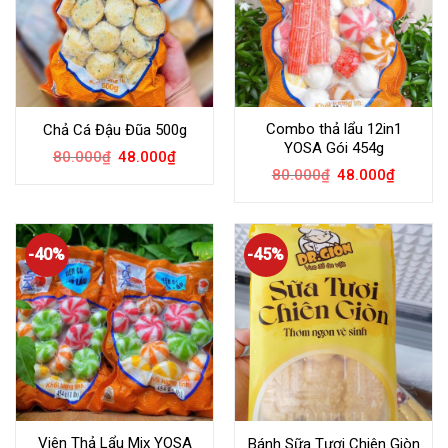
Combo thả lẩu 12in1
Chả Cá Đậu Đũa 500g
YOSA Gói 454g
80.000
₫
48.000
₫
80.000
₫
48.000
₫
-40%
-45%
Viên Thả Lẩu Mix YOSA
Bánh Sữa Tươi Chiên Giòn