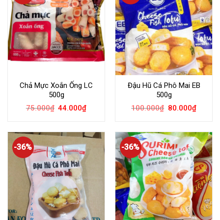
Chả Mực Xoắn Ống LC
Đậu Hũ Cá Phô Mai EB
500g
500g
75.000
₫
44.000
₫
100.000
₫
80.000
₫
-36%
-36%