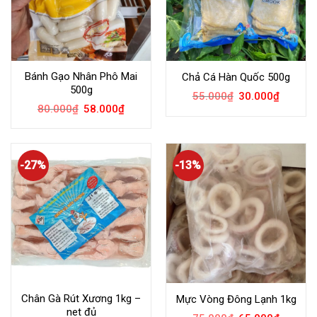
Bánh Gạo Nhân Phô Mai
Chả Cá Hàn Quốc 500g
500g
55.000
₫
30.000
₫
80.000
₫
58.000
₫
-27%
-13%
Chân Gà Rút Xương 1kg –
Mực Vòng Đông Lạnh 1kg
net đủ