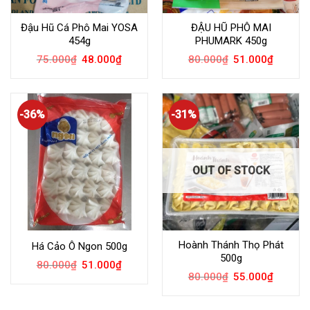
Đậu Hũ Cá Phô Mai YOSA
ĐẬU HŨ PHÔ MAI
454g
PHUMARK 450g
75.000
₫
48.000
₫
80.000
₫
51.000
₫
-36%
-31%
OUT OF STOCK
Hoành Thánh Thọ Phát
Há Cảo Ô Ngon 500g
500g
80.000
₫
51.000
₫
80.000
₫
55.000
₫