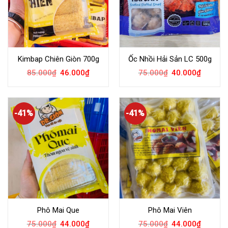
Kimbap Chiên Giòn 700g
Ốc Nhồi Hải Sản LC 500g
85.000
₫
46.000
₫
75.000
₫
40.000
₫
-41%
-41%
Phô Mai Que
Phô Mai Viên
75.000
₫
44.000
₫
75.000
₫
44.000
₫