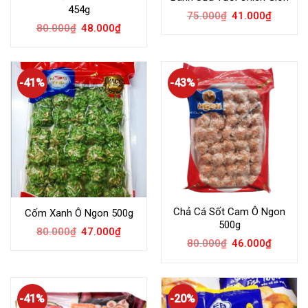
454g
75.000
₫
41.000
₫
80.000
₫
48.000
₫
-41%
-43%
Chả Cá Sốt Cam Ô Ngon
Cốm Xanh Ô Ngon 500g
500g
80.000
₫
47.000
₫
80.000
₫
46.000
₫
-41%
-20%