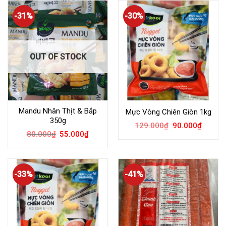
-31%
-30%
OUT OF STOCK
Mandu Nhân Thịt & Bắp
Mực Vòng Chiên Giòn 1kg
350g
129.000
₫
90.000
₫
80.000
₫
55.000
₫
-33%
-41%