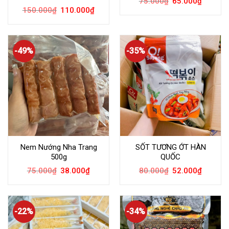
75.000
₫
65.000
₫
150.000
₫
110.000
₫
-49%
-35%
Nem Nướng Nha Trang
SỐT TƯƠNG ỚT HÀN
500g
QUỐC
75.000
₫
38.000
₫
80.000
₫
52.000
₫
-22%
-34%