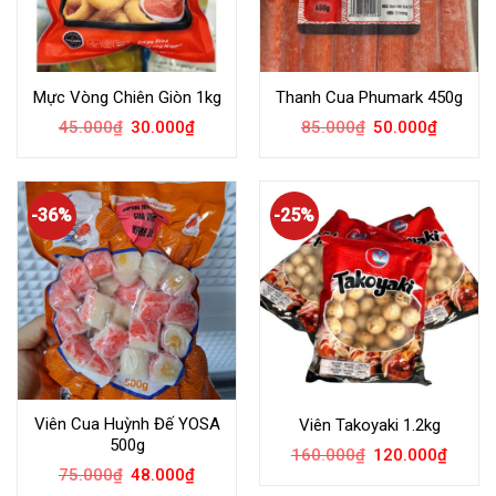
Mực Vòng Chiên Giòn 1kg
Thanh Cua Phumark 450g
45.000
₫
30.000
₫
85.000
₫
50.000
₫
-36%
-25%
Viên Cua Huỳnh Đế YOSA
Viên Takoyaki 1.2kg
500g
160.000
₫
120.000
₫
75.000
₫
48.000
₫