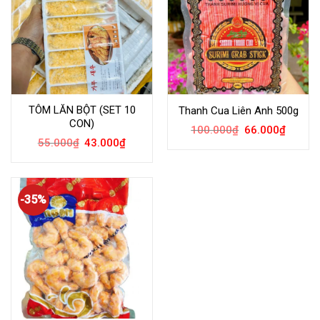
TÔM LĂN BỘT (SET 10
Thanh Cua Liên Anh 500g
CON)
100.000
₫
66.000
₫
55.000
₫
43.000
₫
-35%