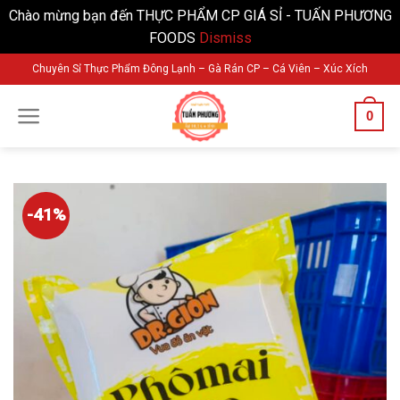
Chào mừng bạn đến THỰC PHẨM CP GIÁ SỈ - TUẤN PHƯƠNG
FOODS
Dismiss
Skip
Chuyên Sỉ Thực Phẩm Đông Lạnh – Gà Rán CP – Cá Viên – Xúc Xích
to
content
0
-41%