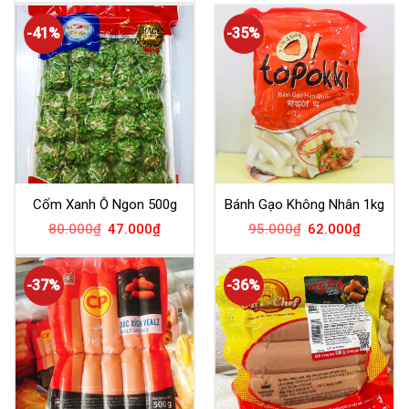
-41%
-35%
Cốm Xanh Ô Ngon 500g
Bánh Gạo Không Nhân 1kg
80.000
₫
47.000
₫
95.000
₫
62.000
₫
-37%
-36%