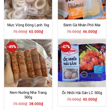
Mực Vòng Đông Lạnh 1kg
Bánh Gà Nhân Phô Mai
75.000
₫
65.000
₫
75.000
₫
46.000
₫
-49%
-47%
Nem Nướng Nha Trang
Ốc Nhồi Hải Sản LC 500g
500g
75.000
₫
40.000
₫
75.000
₫
38.000
₫