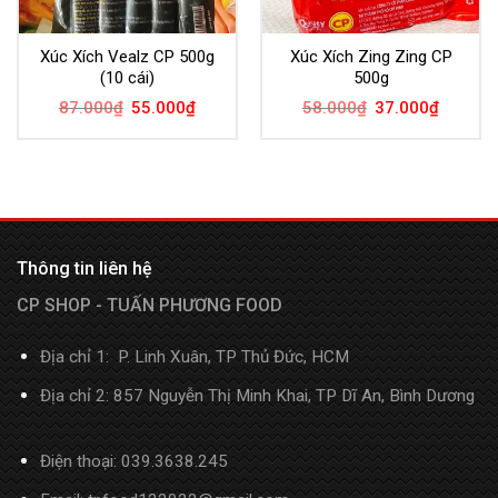
Xúc Xích Vealz CP 500g
Xúc Xích Zing Zing CP
(10 cái)
500g
87.000
₫
55.000
₫
58.000
₫
37.000
₫
Thông tin liên hệ
CP SHOP - TUẤN PHƯƠNG FOOD
Địa chỉ 1: P. Linh Xuân, TP Thủ Đức, HCM
Địa chỉ 2: 857 Nguyễn Thị Minh Khai, TP Dĩ An, Bình Dương
Điện thoại:
039.3638.245