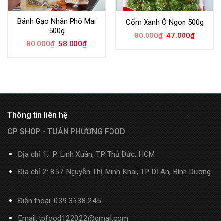
Bánh Gạo Nhân Phô Mai
Cốm Xanh Ô Ngon 500g
500g
80.000
₫
47.000
₫
80.000
₫
58.000
₫
Thông tin liên hệ
CP SHOP - TUẤN PHƯƠNG FOOD
Địa chỉ 1: P. Linh Xuân, TP Thủ Đức, HCM
Địa chỉ 2: 857 Nguyễn Thị Minh Khai, TP Dĩ An, Bình Dương
Điện thoại:
039.3638.245
Email: tpfood122022@gmail.com