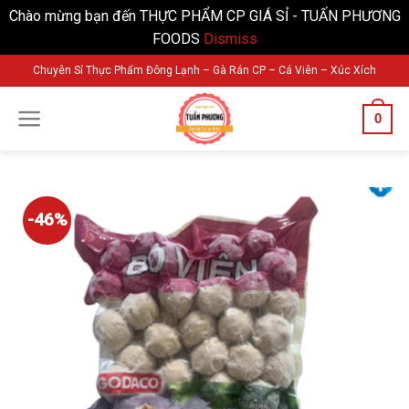
Chào mừng bạn đến THỰC PHẨM CP GIÁ SỈ - TUẤN PHƯƠNG
FOODS
Dismiss
Skip
Chuyên Sỉ Thực Phẩm Đông Lạnh – Gà Rán CP – Cá Viên – Xúc Xích
to
content
0
-46%