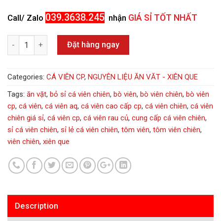
039.3638.245
Call/ Zalo
nhận
GIÁ SỈ TỐT NHẤT
Quantity
Đặt hàng ngay
Categories:
CÁ VIÊN CP
,
NGUYÊN LIỆU ĂN VĂT - XIÊN QUE
Tags:
ăn vặt
,
bỏ sỉ cá viên chiên
,
bò viên
,
bò viên chiên
,
bò viên
cp
,
cá viên
,
cá viên aq
,
cá viên cao cấp cp
,
cá viên chiên
,
cá viên
chiên giá sỉ
,
cá viên cp
,
cá viên rau củ
,
cung cấp cá viên chiên
,
sỉ cá viên chiên
,
sỉ lẻ cá viên chiên
,
tôm viên
,
tôm viên chiên
,
viên chiên
,
xiên que
Description