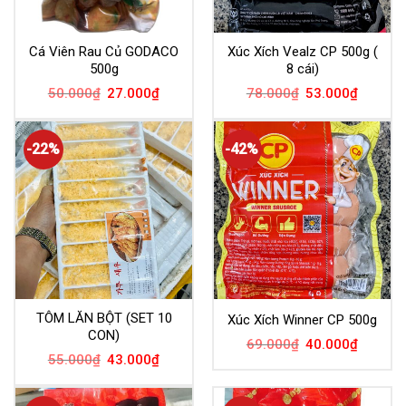
Cá Viên Rau Củ GODACO
Xúc Xích Vealz CP 500g (
500g
8 cái)
50.000
₫
27.000
₫
78.000
₫
53.000
₫
-22%
-42%
TÔM LĂN BỘT (SET 10
Xúc Xích Winner CP 500g
CON)
69.000
₫
40.000
₫
55.000
₫
43.000
₫