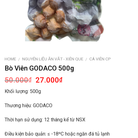
HOME
NGUYÊN LIỆU ĂN VĂT - XIÊN QUE
CÁ VIÊN CP
/
/
Bò Viên GODACO 500g
50.000
27.000
₫
₫
Khối lượng:
500g
Thương hiệu:
GODACO
Thời hạn sử dụng:
12 tháng kể từ NSX
Điều kiện bảo quản:
≤ -18ºC hoặc ngăn đá tủ lạnh