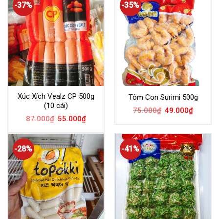
-37%
-35%
Xúc Xích Vealz CP 500g
Tôm Con Surimi 500g
(10 cái)
75.000
₫
49.000
₫
87.000
₫
55.000
₫
-28%
-41%