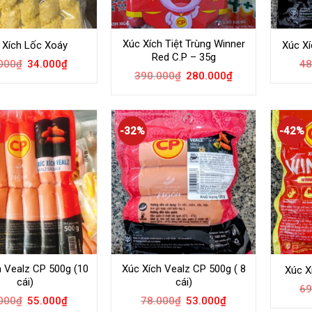
Xúc Xích Tiệt Trùng Winner
 Xích Lốc Xoáy
Xúc X
Red C.P – 35g
000
₫
34.000
₫
48
390.000
₫
280.000
₫
-32%
-42%
h Vealz CP 500g (10
Xúc Xích Vealz CP 500g ( 8
Xúc X
cái)
cái)
69
000
₫
55.000
₫
78.000
₫
53.000
₫