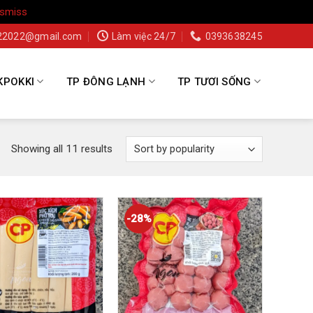
ismiss
22022@gmail.com
Làm việc 24/7
0393638245
KPOKKI
TP ĐÔNG LẠNH
TP TƯƠI SỐNG
Showing all 11 results
-28%