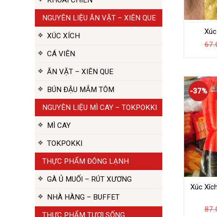
NGUYÊN LIỆU ĂN VẶT – XIÊN QUE
Xúc
XÚC XÍCH
67.
CÁ VIÊN
ĂN VẶT – XIÊN QUE
BÚN ĐẬU MẮM TÔM
-37%
NGUYÊN LIỆU MÌ CAY – TOKPOKKI
MÌ CAY
TOKPOKKI
THỰC PHẨM ĐÔNG LẠNH
GÀ Ủ MUỐI – RÚT XƯƠNG
Xúc Xíc
NHÀ HÀNG – BUFFET
87.
THỰC PHẨM TƯƠI SỐNG