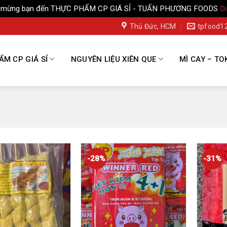
 mừng bạn đến THỰC PHẨM CP GIÁ SỈ - TUẤN PHƯƠNG FOODS
D
Thủ Đức, HCM
tpfood1
M CP GIÁ SỈ
NGUYÊN LIỆU XIÊN QUE
MÌ CAY – TO
-28%
-31%