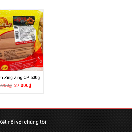
ch Zing Zing CP 500g
.000
₫
37.000
₫
Kết nối với chúng tôi