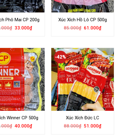
ích Phô Mai CP 200g
Xúc Xích Hồ Lô CP 500g
.000
₫
33.000
₫
85.000
₫
61.000
₫
-42%
ích Winner CP 500g
Xúc Xích Đức LC
.000
₫
40.000
₫
88.000
₫
51.000
₫