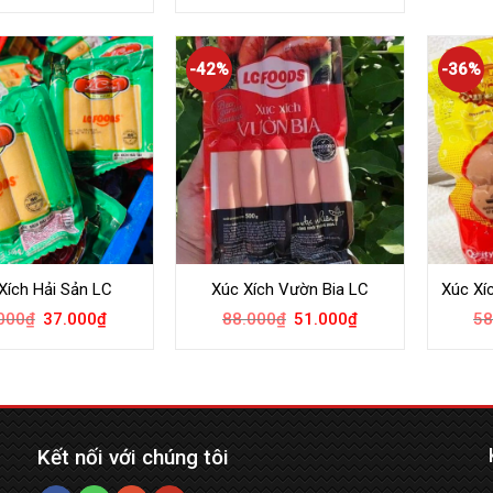
-42%
-36%
Xích Hải Sản LC
Xúc Xích Vườn Bia LC
Xúc Xí
000
₫
37.000
₫
88.000
₫
51.000
₫
58
Kết nối với chúng tôi