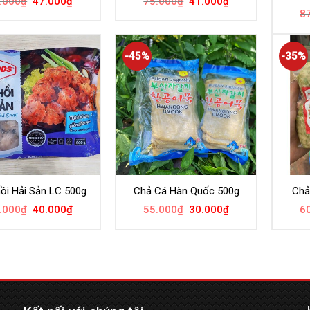
.000
₫
47.000
₫
75.000
₫
41.000
₫
8
-45%
-35%
ồi Hải Sản LC 500g
Chả Cá Hàn Quốc 500g
Chả
.000
₫
40.000
₫
55.000
₫
30.000
₫
6