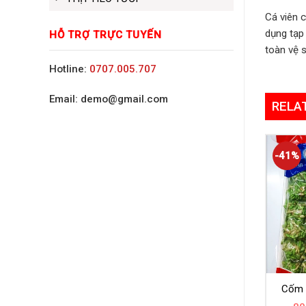
Cá viên 
dụng tạp
HỖ TRỢ TRỰC TUYẾN
toàn vệ 
Hotline:
0707.005.707
Email: demo@gmail.com
RELA
-41%
Cốm 