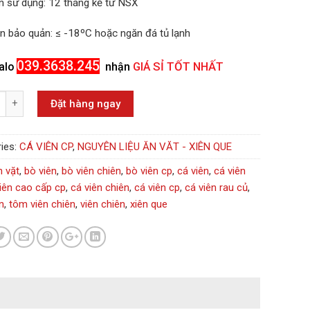
n sử dụng:
12 tháng kể từ NSX
ện bảo quản:
≤ -18ºC hoặc ngăn đá tủ lạnh
039.3638.245
GIÁ SỈ TỐT NHẤT
alo
nhận
Đặt hàng ngay
ies:
CÁ VIÊN CP
,
NGUYÊN LIỆU ĂN VĂT - XIÊN QUE
n vặt
,
bò viên
,
bò viên chiên
,
bò viên cp
,
cá viên
,
cá viên
iên cao cấp cp
,
cá viên chiên
,
cá viên cp
,
cá viên rau củ
,
n
,
tôm viên chiên
,
viên chiên
,
xiên que