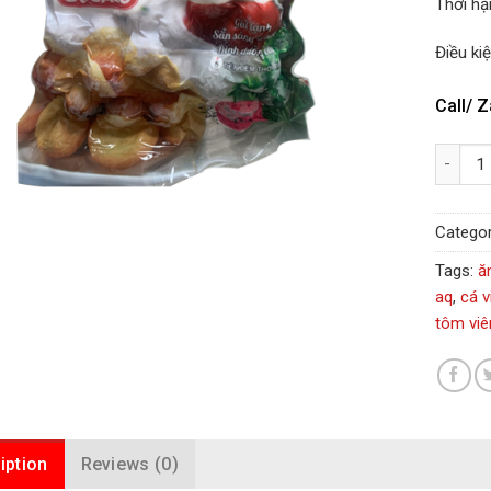
Thời hạ
Điều ki
Call/ Z
Quantity
Categor
Tags:
ă
aq
,
cá v
tôm viê
iption
Reviews (0)