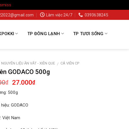
ismiss
22022@gmail.com
Làm việc 24/7
0393638245
KPOKKI
TP ĐÔNG LẠNH
TP TƯƠI SỐNG
NGUYÊN LIỆU ĂN VĂT - XIÊN QUE
CÁ VIÊN CP
/
iên GODACO 500g
00
27.000
₫
₫
ợng: 500g
hiệu:
GODACO
:
Việt Nam