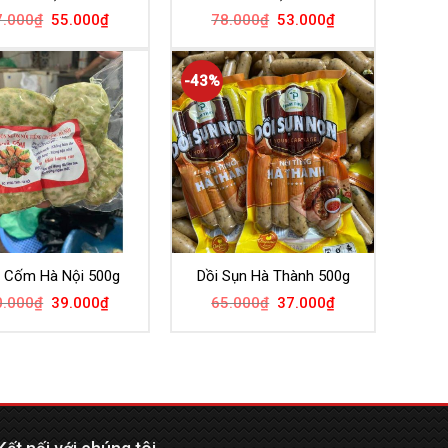
7.000
₫
55.000
₫
78.000
₫
53.000
₫
-43%
 Cốm Hà Nội 500g
Dồi Sụn Hà Thành 500g
0.000
₫
39.000
₫
65.000
₫
37.000
₫