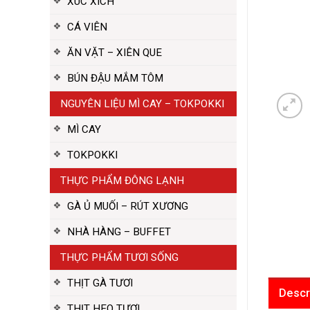
XÚC XÍCH
CÁ VIÊN
ĂN VẶT – XIÊN QUE
BÚN ĐẬU MẮM TÔM
NGUYÊN LIỆU MÌ CAY – TOKPOKKI
MÌ CAY
TOKPOKKI
THỰC PHẨM ĐÔNG LẠNH
GÀ Ủ MUỐI – RÚT XƯƠNG
NHÀ HÀNG – BUFFET
THỰC PHẨM TƯƠI SỐNG
THỊT GÀ TƯƠI
Descr
THỊT HEO TƯƠI