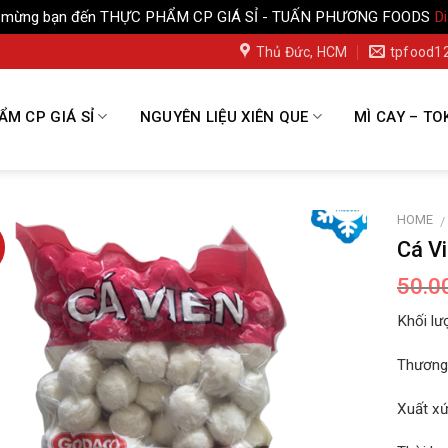
 mừng bạn đến THỰC PHẨM CP GIÁ SỈ - TUẤN PHƯƠNG FOODS
D
Thủ Đức, HCM
tpfood1
M CP GIÁ SỈ
NGUYÊN LIỆU XIÊN QUE
MÌ CAY – TO
HOME
/
Cá V
50.0
Khối lư
Thương 
Xuất xứ