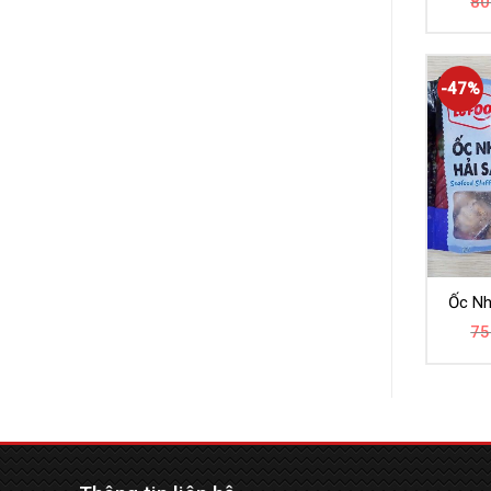
80
-47%
Ốc Nh
75