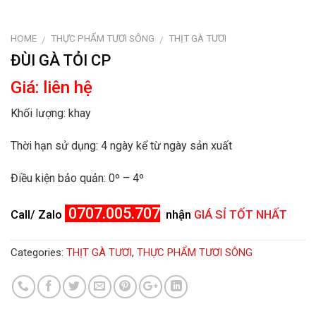
HOME
THỰC PHẨM TƯƠI SÔNG
THỊT GÀ TƯƠI
/
/
ĐÙI GÀ TỎI CP
Giá: liên hệ
Khối lượng:
khay
Thời hạn sử dụng:
4 ngày kể từ ngày sản xuất
Điều kiện bảo quản:
0º – 4º
0
707.005.707
Call/ Zalo
nhận
GIÁ SỈ TỐT NHẤT
Categories:
THỊT GÀ TƯƠI
,
THỰC PHẨM TƯƠI SÔNG