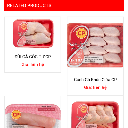
RELATED PRODUCTS
ĐÙI GÀ GÓC TƯ CP
Giá: liên hệ
Cánh Gà Khúc Giữa CP
Giá: liên hệ