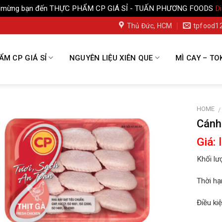
 mừng bạn đến THỰC PHẨM CP GIÁ SỈ - TUẤN PHƯƠNG FOODS
D
Thủ Đức, HCM
tpfood1
M CP GIÁ SỈ
NGUYÊN LIỆU XIÊN QUE
MÌ CAY – TO
HOME
/
Cánh
Giá: 
Khối lư
Thời hạ
Điều ki