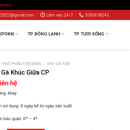
ismiss
22022@gmail.com
Làm việc 24/7
0393638245
KPOKKI
TP ĐÔNG LẠNH
TP TƯƠI SỐNG
THỰC PHẨM TƯƠI SÔNG
THỊT GÀ TƯƠI
/
 Gà Khúc Giữa CP
liên hệ
ợng:
khay
n sử dụng:
4 ngày kể từ ngày sản xuất
ện bảo quản:
0º – 4º