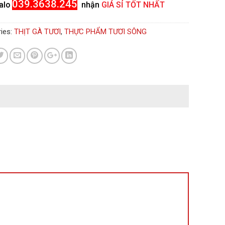
039.3638.245
alo
nhận
GIÁ SỈ TỐT NHẤT
ies:
THỊT GÀ TƯƠI
,
THỰC PHẨM TƯƠI SÔNG