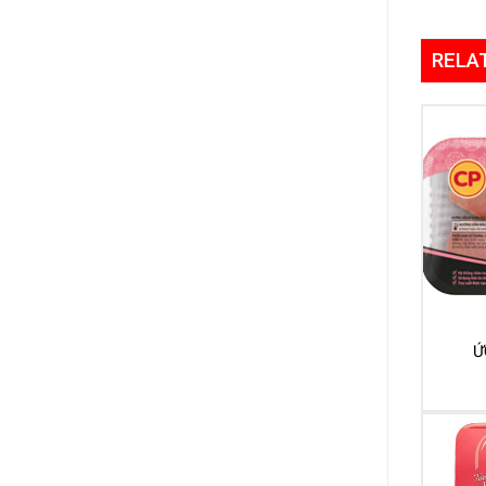
RELA
Ứ