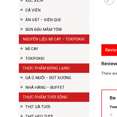
XÚC XÍCH
CÁ VIÊN
ĂN VẶT – XIÊN QUE
BÚN ĐẬU MẮM TÔM
NGUYÊN LIỆU MÌ CAY – TOKPOKKI
MÌ CAY
Revie
TOKPOKKI
Revie
THỰC PHẨM ĐÔNG LẠNH
There are
GÀ Ủ MUỐI – RÚT XƯƠNG
NHÀ HÀNG – BUFFET
Be 
THỰC PHẨM TƯƠI SỐNG
THỊT GÀ TƯƠI
Your
1
2
THỊT HEO TƯƠI