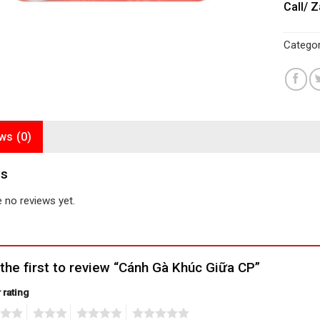
Call/ Z
Categor
ws (0)
ws
 no reviews yet.
the first to review “Cánh Gà Khúc Giữa CP”
 rating
3
4
5