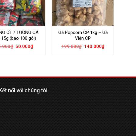
NG ỚT / TƯƠNG CÀ
Gà Popcorn CP 1kg – Gà
 15g (bao 100 gói)
Viên CP
5.000
₫
50.000
₫
199.000
₫
140.000
₫
Kết nối với chúng tôi