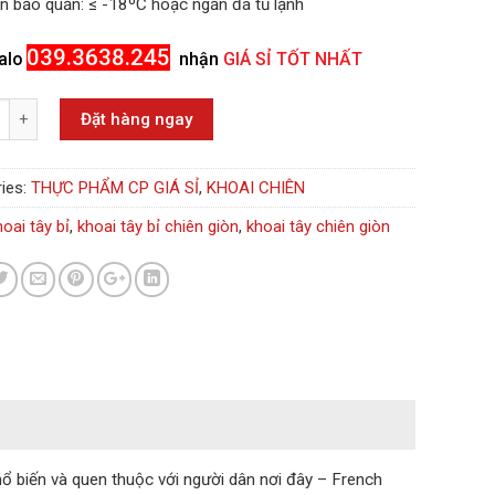
ện bảo quản:
≤ -18ºC hoặc ngăn đá tủ lạnh
039.3638.245
alo
nhận
GIÁ SỈ TỐT NHẤT
Đặt hàng ngay
ies:
THỰC PHẨM CP GIÁ SỈ
,
KHOAI CHIÊN
hoai tây bỉ
,
khoai tây bỉ chiên giòn
,
khoai tây chiên giòn
 biến và quen thuộc với người dân nơi đây – French