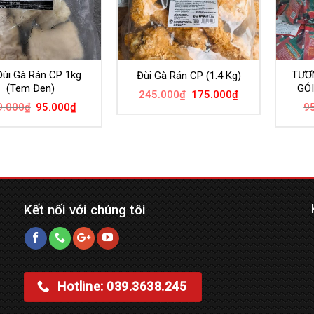
ùi Gà Rán CP 1kg
TƯƠ
Đùi Gà Rán CP (1.4 Kg)
(Tem Đen)
GÓI
245.000
₫
175.000
₫
9.000
₫
95.000
₫
9
Kết nối với chúng tôi
Hotline: 039.3638.245