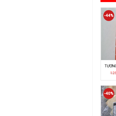
-44%
TƯƠNG
12
-40%