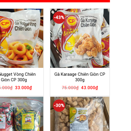
-43%
Nugget Vòng Chiên
Gà Karaage Chiên Giòn CP
Giòn CP 300g
300g
5.000
₫
33.000
₫
75.000
₫
43.000
₫
-30%