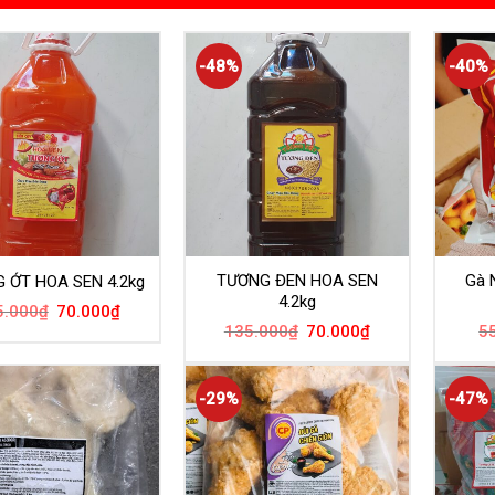
-48%
-40%
TƯƠNG ĐEN HOA SEN
Gà 
 ỚT HOA SEN 4.2kg
4.2kg
5.000
₫
70.000
₫
135.000
₫
70.000
₫
5
-29%
-47%