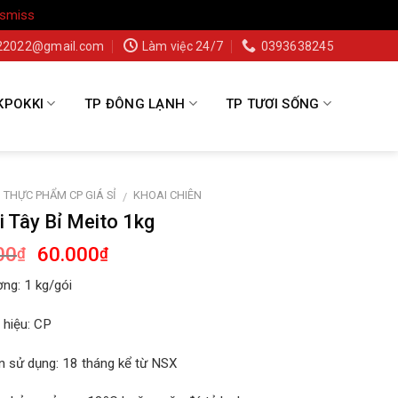
ismiss
22022@gmail.com
Làm việc 24/7
0393638245
KPOKKI
TP ĐÔNG LẠNH
TP TƯƠI SỐNG
THỰC PHẨM CP GIÁ SỈ
KHOAI CHIÊN
/
i Tây Bỉ Meito 1kg
00
60.000
₫
₫
ợng:
1 kg/gói
hiệu:
CP
n sử dụng:
18 tháng kể từ NSX