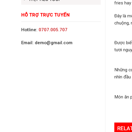
fries hay
HỖ TRỢ TRỰC TUYẾN
Đây là m
chuộng, n
Hotline:
0707.005.707
Email: demo@gmail.com
Được biết
tươi ngu
Những cọ
nhìn đầu
Món ăn p
RELA