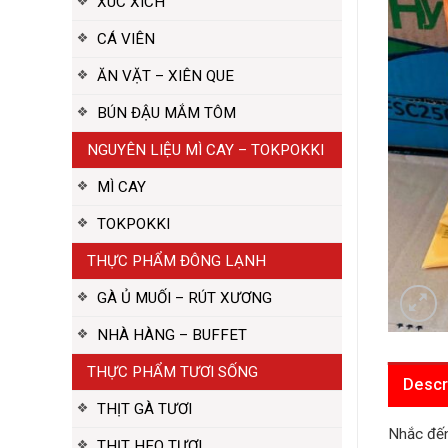
XÚC XÍCH
CÁ VIÊN
ĂN VẶT – XIÊN QUE
BÚN ĐẬU MẮM TÔM
NGUYÊN LIỆU MÌ CAY – TOKPOKKI
MÌ CAY
TOKPOKKI
THỰC PHẨM ĐÔNG LẠNH
GÀ Ủ MUỐI – RÚT XƯƠNG
NHÀ HÀNG – BUFFET
THỰC PHẨM TƯƠI SỐNG
Descr
THỊT GÀ TƯƠI
Nhắc đến
THỊT HEO TƯƠI