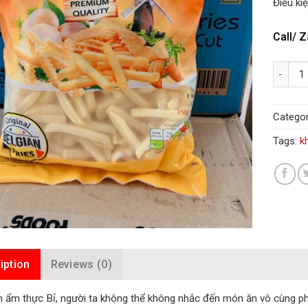
Điều ki
Call/ Z
Quantity
Categor
Tags:
k
iption
Reviews (0)
 ẩm thực Bỉ, người ta không thể không nhắc đến món ăn vô cùng phổ