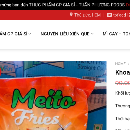
 mừng bạn đến THỰC PHẨM CP GIÁ SỈ - TUẤN PHƯƠNG FOODS
D
Thủ Đức, HCM
tpfood1
M CP GIÁ SỈ
NGUYÊN LIỆU XIÊN QUE
MÌ CAY – TO
HOME
/
Khoa
90.0
Khối lư
Thương 
Thời hạ