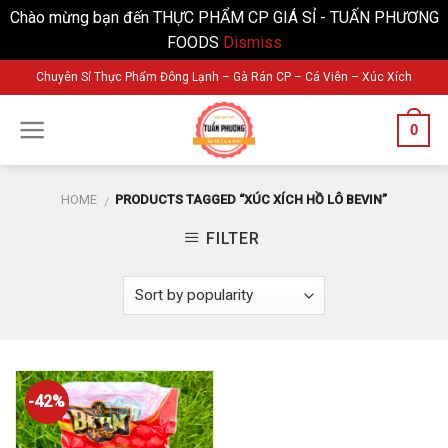
Chào mừng bạn đến THỰC PHẨM CP GIÁ SỈ - TUẤN PHƯƠNG
FOODS
Dismiss
Skip
Chuyên Sỉ Thực Phẩm Đông Lạnh – Gà Rán CP – Cá Viên – Xúc Xích
to
content
0
HOME
PRODUCTS TAGGED “XÚC XÍCH HỒ LÔ BEVIN”
/
FILTER
-42%