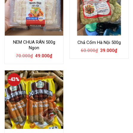
NEM CHUA RÁN 500g
Chả Cốm Hà Nội 500g
Ngon
60.000
₫
39.000
₫
70.000
₫
49.000
₫
-43%