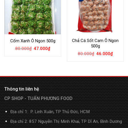
Chả Cá Sốt Cam Ô Ngon
Cốm Xanh Ô Ngon 500g
500g
80.000
₫
47.000
₫
80.000
₫
46.000
₫
Thông tin liên hệ
CP SHOP - TUẤN PHƯƠNG FOOD
Địa chỉ 1: P. Linh Xuân, TP Thủ Đức, HCM
Địa chỉ 2: 857 Nguyễn Thị Minh Khai, TP Dĩ An, Bình Dương