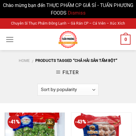
Chào mừng bạn đến THỰC PHẨM CP GIÁ SỈ - TUẤN PHƯƠNG
FOODS
Dismiss
Skip
Chuyên Sỉ Thực Phẩm Đông Lạnh – Gà Rán CP – Cá Viên – Xúc Xích
to
content
0
HOME
PRODUCTS TAGGED “CHẢ HẢI SẢN TẨM BỘT”
/
FILTER
-41%
-43%