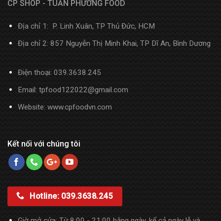
CP SHOP - TUẤN PHƯƠNG FOOD
Địa chỉ 1: P. Linh Xuân, TP Thủ Đức, HCM
Địa chỉ 2: 857 Nguyễn Thị Minh Khai, TP Dĩ An, Bình Dương
Điện thoại:
039.3638.245
Email: tpfood122022@gmail.com
Website:
www.cpfoodvn.com
Kết nối với chúng tôi
Hotline: 039.3638.245
Giờ mở cửa: Từ 8:00 - 21:00 hằng ngày, kể cả ngày lễ và