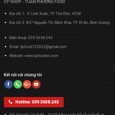
CP SHOP - TUẤN PHƯƠNG FOOD
Địa chỉ 1: P. Linh Xuân, TP Thủ Đức, HCM
Địa chỉ 2: 857 Nguyễn Thị Minh Khai, TP Dĩ An, Bình Dương
Điện thoại:
039.3638.245
Email: tpfood122022@gmail.com
Website:
www.cpfoodvn.com
Kết nối với chúng tôi
Hotline: 039.3638.245
Giờ mở cửa: Từ 8:00 - 21:00 hằng ngày, kể cả ngày lễ và