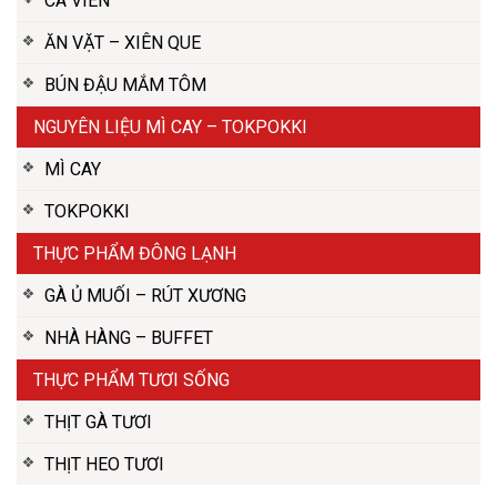
CÁ VIÊN
ĂN VẶT – XIÊN QUE
BÚN ĐẬU MẮM TÔM
NGUYÊN LIỆU MÌ CAY – TOKPOKKI
MÌ CAY
TOKPOKKI
THỰC PHẨM ĐÔNG LẠNH
GÀ Ủ MUỐI – RÚT XƯƠNG
NHÀ HÀNG – BUFFET
THỰC PHẨM TƯƠI SỐNG
THỊT GÀ TƯƠI
THỊT HEO TƯƠI