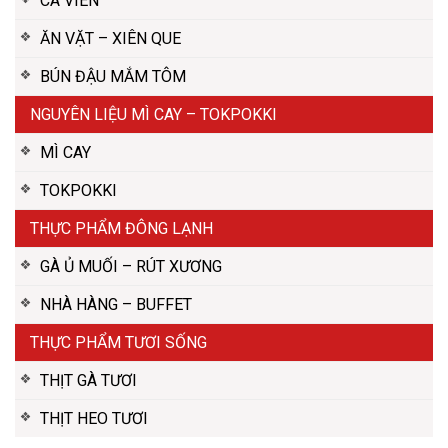
CÁ VIÊN
ĂN VẶT – XIÊN QUE
BÚN ĐẬU MẮM TÔM
NGUYÊN LIỆU MÌ CAY – TOKPOKKI
MÌ CAY
TOKPOKKI
THỰC PHẨM ĐÔNG LẠNH
GÀ Ủ MUỐI – RÚT XƯƠNG
NHÀ HÀNG – BUFFET
THỰC PHẨM TƯƠI SỐNG
THỊT GÀ TƯƠI
THỊT HEO TƯƠI